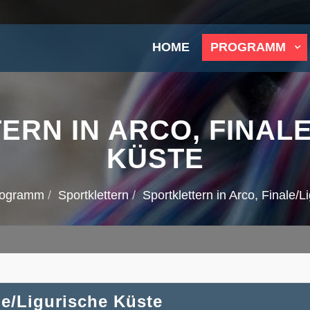
HOME
PROGRAMM
ERN IN ARCO, FINALE
KÜSTE
rogramm
Sportklettern
Sportklettern in Arco, Finale/L
le/Ligurische Küste