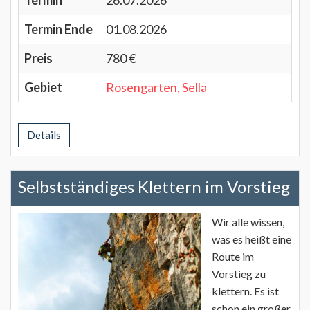
Termin
26.07.2026
Termin Ende
01.08.2026
Preis
780 €
Gebiet
Rosengarten, Sella
Details
Selbstständiges Klettern im Vorstieg
Wir alle wissen,
was es heißt eine
Route im
Vorstieg zu
klettern. Es ist
schon ein großer